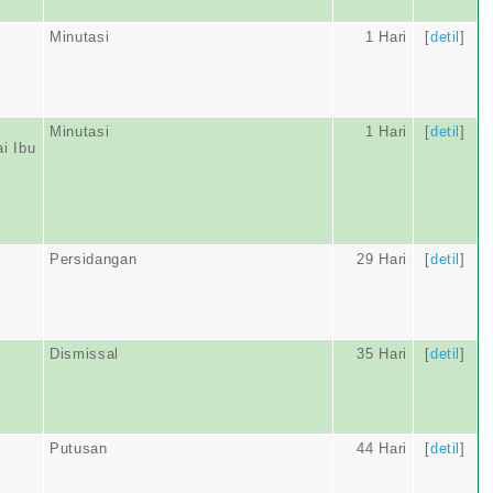
Minutasi
1 Hari
[
detil
]
Minutasi
1 Hari
[
detil
]
i Ibu
Persidangan
29 Hari
[
detil
]
Dismissal
35 Hari
[
detil
]
Putusan
44 Hari
[
detil
]