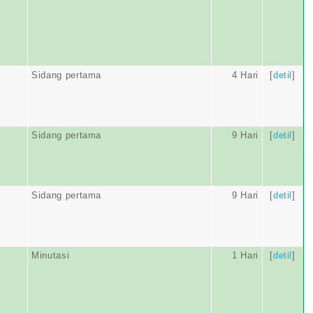
Sidang pertama
4 Hari
[
detil
]
Sidang pertama
9 Hari
[
detil
]
Sidang pertama
9 Hari
[
detil
]
Minutasi
1 Hari
[
detil
]