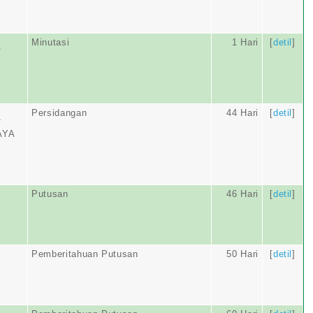
Minutasi
1 Hari
[
detil
]
T
Persidangan
44 Hari
[
detil
]
T
AYA
Putusan
46 Hari
[
detil
]
Pemberitahuan Putusan
50 Hari
[
detil
]