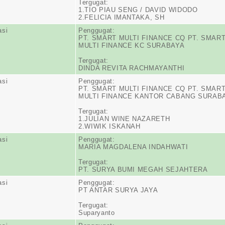
Tergugat:
1.TIO PIAU SENG / DAVID WIDODO
2.FELICIA IMANTAKA, SH
asi
Penggugat:
PT. SMART MULTI FINANCE CQ PT. SMAR
MULTI FINANCE KC SURABAYA
Tergugat:
DINDA REVITA RACHMAYANTHI
asi
Penggugat:
PT. SMART MULTI FINANCE CQ PT. SMAR
MULTI FINANCE KANTOR CABANG SURAB
Tergugat:
1.JULIAN WINE NAZARETH
2.WIWIK ISKANAH
asi
Penggugat:
MARIA MAGDALENA INDAHWATI
Tergugat:
PT. SURYA BUMI MEGAH SEJAHTERA
asi
Penggugat:
PT ANTAR SURYA JAYA
Tergugat:
Suparyanto