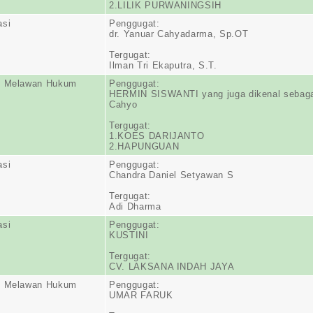
2.LILIK PURWANINGSIH
asi
Penggugat:
dr. Yanuar Cahyadarma, Sp.OT
Tergugat:
Ilman Tri Ekaputra, S.T.
n Melawan Hukum
Penggugat:
HERMIN SISWANTI yang juga dikenal sebaga
Cahyo
Tergugat:
1.KOES DARIJANTO
2.HAPUNGUAN
asi
Penggugat:
Chandra Daniel Setyawan S
Tergugat:
Adi Dharma
asi
Penggugat:
KUSTINI
Tergugat:
CV. LAKSANA INDAH JAYA
n Melawan Hukum
Penggugat:
UMAR FARUK