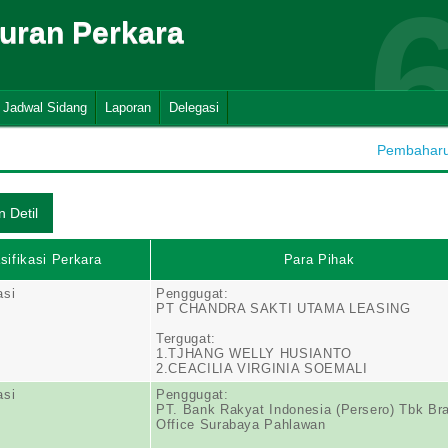
suran Perkara
Jadwal Sidang
Laporan
Delegasi
Pembaharua
sifikasi Perkara
Para Pihak
asi
Penggugat:
PT CHANDRA SAKTI UTAMA LEASING
Tergugat:
1.TJHANG WELLY HUSIANTO
2.CEACILIA VIRGINIA SOEMALI
asi
Penggugat:
PT. Bank Rakyat Indonesia (Persero) Tbk Br
Office Surabaya Pahlawan