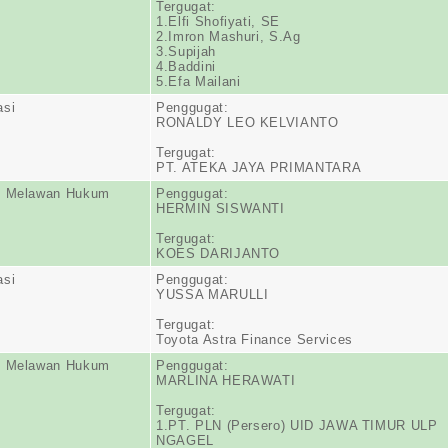
Tergugat:
1.Elfi Shofiyati, SE
2.Imron Mashuri, S.Ag
3.Supijah
4.Baddini
5.Efa Mailani
asi
Penggugat:
RONALDY LEO KELVIANTO
Tergugat:
PT. ATEKA JAYA PRIMANTARA
n Melawan Hukum
Penggugat:
HERMIN SISWANTI
Tergugat:
KOES DARIJANTO
asi
Penggugat:
YUSSA MARULLI
Tergugat:
Toyota Astra Finance Services
n Melawan Hukum
Penggugat:
MARLINA HERAWATI
Tergugat:
1.PT. PLN (Persero) UID JAWA TIMUR ULP
NGAGEL