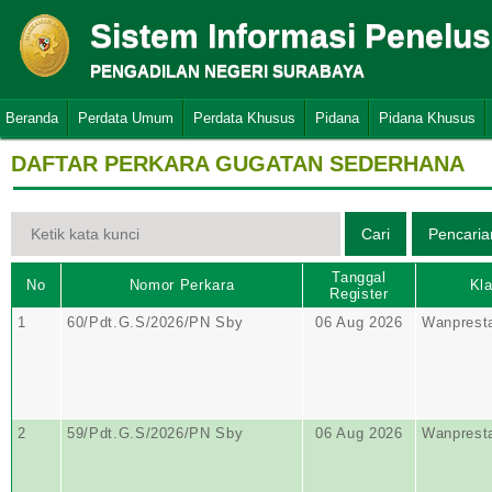
Sistem Informasi Penelu
PENGADILAN NEGERI SURABAYA
Beranda
Perdata Umum
Perdata Khusus
Pidana
Pidana Khusus
DAFTAR PERKARA GUGATAN SEDERHANA
Tanggal
No
Nomor Perkara
Kla
Register
1
60/Pdt.G.S/2026/PN Sby
06 Aug 2026
Wanprest
2
59/Pdt.G.S/2026/PN Sby
06 Aug 2026
Wanprest