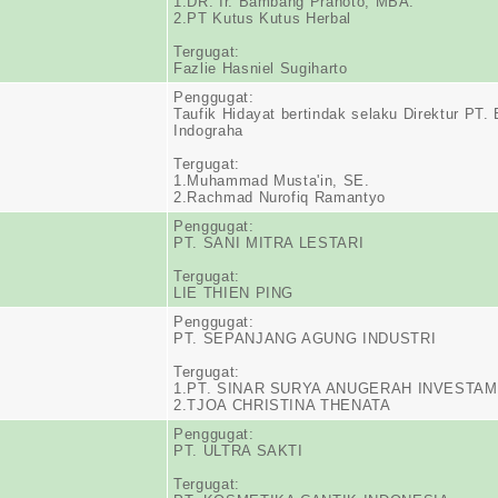
1.DR. Ir. Bambang Pranoto, MBA.
2.PT Kutus Kutus Herbal
Tergugat:
Fazlie Hasniel Sugiharto
Penggugat:
Taufik Hidayat bertindak selaku Direktur PT.
Indograha
Tergugat:
1.Muhammad Musta'in, SE.
2.Rachmad Nurofiq Ramantyo
Penggugat:
PT. SANI MITRA LESTARI
Tergugat:
LIE THIEN PING
Penggugat:
PT. SEPANJANG AGUNG INDUSTRI
Tergugat:
1.PT. SINAR SURYA ANUGERAH INVESTA
2.TJOA CHRISTINA THENATA
Penggugat:
PT. ULTRA SAKTI
Tergugat: