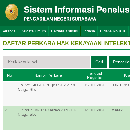
Sistem Informasi Penelu
PENGADILAN NEGERI SURABAYA
Beranda
Perdata Umum
Perdata Khusus
Pidana
Pidana Khusus
DAFTAR PERKARA HAK KEKAYAAN INTELEK
Tanggal
No
Nomor Perkara
Kla
Register
1
12/Pdt.Sus-HKI/Cipta/2026/PN
15 Jul 2026
Hak Cipta
Niaga Sby
2
11/Pdt.Sus-HKI/Merek/2026/PN
14 Jul 2026
Merek
Niaga Sby