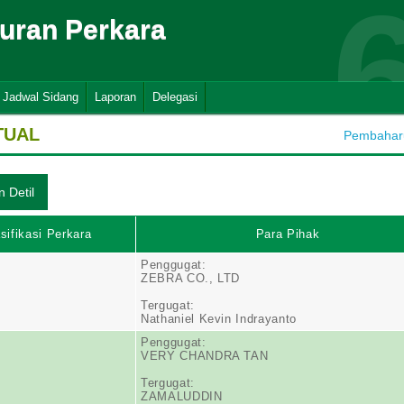
suran Perkara
Jadwal Sidang
Laporan
Delegasi
TUAL
Pembaharua
sifikasi Perkara
Para Pihak
Penggugat:
ZEBRA CO., LTD
Tergugat:
Nathaniel Kevin Indrayanto
Penggugat:
VERY CHANDRA TAN
Tergugat:
ZAMALUDDIN