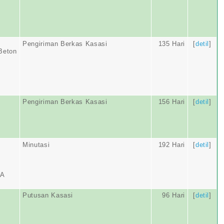
Pengiriman Berkas Kasasi
135 Hari
[
detil
]
 Beton
Pengiriman Berkas Kasasi
156 Hari
[
detil
]
Minutasi
192 Hari
[
detil
]
MA
Putusan Kasasi
96 Hari
[
detil
]