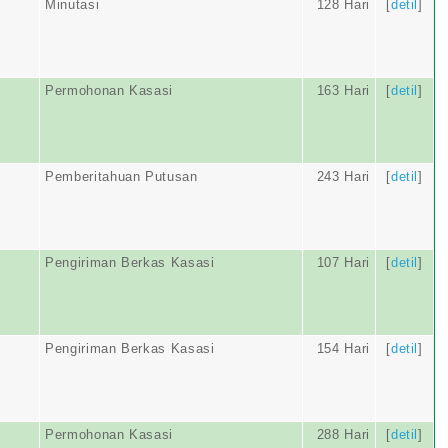
Minutasi
128 Hari
[
detil
]
Permohonan Kasasi
163 Hari
[
detil
]
Pemberitahuan Putusan
243 Hari
[
detil
]
Pengiriman Berkas Kasasi
107 Hari
[
detil
]
Pengiriman Berkas Kasasi
154 Hari
[
detil
]
Permohonan Kasasi
288 Hari
[
detil
]