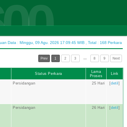
600
n Data : Minggu, 09 Agu. 2026 17:09:45 WIB , Total : 168 Perkara
…
Prev
1
2
3
8
9
Next
Lama
Status Perkara
Link
Proses
Persidangan
25 Hari
[
detil
]
Persidangan
26 Hari
[
detil
]