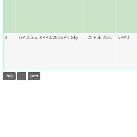
3
1/Pdt.Sus-KPPU/2021/PN Sby
25 Feb 2021
KPPU
Prev
1
Next