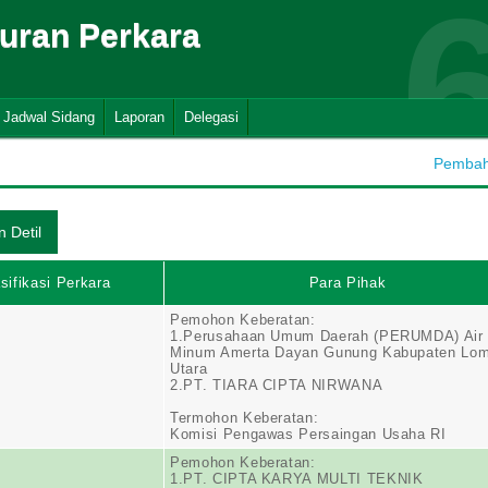
suran Perkara
Jadwal Sidang
Laporan
Delegasi
Pembaha
sifikasi Perkara
Para Pihak
Pemohon Keberatan:
1.Perusahaan Umum Daerah (PERUMDA) Air
Minum Amerta Dayan Gunung Kabupaten Lo
Utara
2.PT. TIARA CIPTA NIRWANA
Termohon Keberatan:
Komisi Pengawas Persaingan Usaha RI
Pemohon Keberatan:
1.PT. CIPTA KARYA MULTI TEKNIK