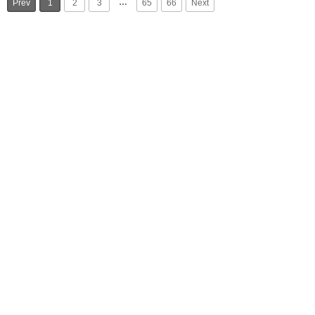
…
Prev
1
2
3
65
66
Next