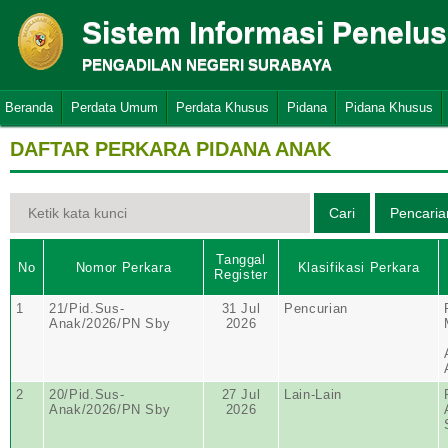
Sistem Informasi Penelu
PENGADILAN NEGERI SURABAYA
Beranda
Perdata Umum
Perdata Khusus
Pidana
Pidana Khusus
DAFTAR PERKARA PIDANA ANAK
Tanggal
No
Nomor Perkara
Klasifikasi Perkara
Register
1
21/Pid.Sus-
31 Jul
Pencurian
Anak/2026/PN Sby
2026
2
20/Pid.Sus-
27 Jul
Lain-Lain
Anak/2026/PN Sby
2026