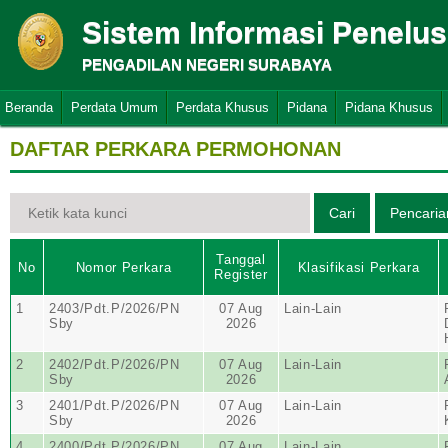
Sistem Informasi Penelu
PENGADILAN NEGERI SURABAYA
Beranda
Perdata Umum
Perdata Khusus
Pidana
Pidana Khusus
DAFTAR PERKARA PERMOHONAN
Tanggal
No
Nomor Perkara
Klasifikasi Perkara
Register
1
2403/Pdt.P/2026/PN
07 Aug
Lain-Lain
Sby
2026
2
2402/Pdt.P/2026/PN
07 Aug
Lain-Lain
Sby
2026
3
2401/Pdt.P/2026/PN
07 Aug
Lain-Lain
Sby
2026
4
2400/Pdt.P/2026/PN
07 Aug
Lain-Lain