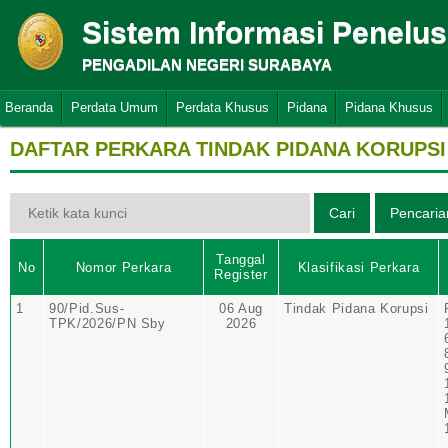
Sistem Informasi Penelu
PENGADILAN NEGERI SURABAYA
Beranda
Perdata Umum
Perdata Khusus
Pidana
Pidana Khusus
DAFTAR PERKARA TINDAK PIDANA KORUPSI
Tanggal
No
Nomor Perkara
Klasifikasi Perkara
Register
1
90/Pid.Sus-
06 Aug
Tindak Pidana Korupsi
TPK/2026/PN Sby
2026