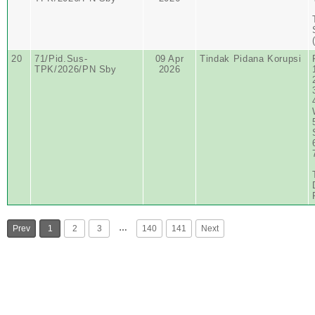
20
71/Pid.Sus-
09 Apr
Tindak Pidana Korupsi
TPK/2026/PN Sby
2026
…
Prev
1
2
3
140
141
Next