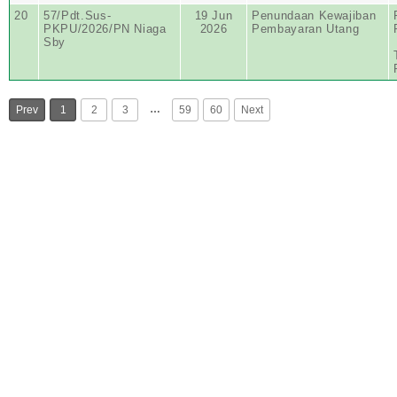
20
57/Pdt.Sus-
19 Jun
Penundaan Kewajiban
PKPU/2026/PN Niaga
2026
Pembayaran Utang
Sby
…
Prev
1
2
3
59
60
Next