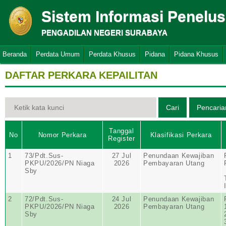
Sistem Informasi Penelu
PENGADILAN NEGERI SURABAYA
Beranda
Perdata Umum
Perdata Khusus
Pidana
Pidana Khusus
DAFTAR PERKARA KEPAILITAN
Tanggal
No
Nomor Perkara
Klasifikasi Perkara
Register
1
73/Pdt.Sus-
27 Jul
Penundaan Kewajiban
PKPU/2026/PN Niaga
2026
Pembayaran Utang
Sby
2
72/Pdt.Sus-
24 Jul
Penundaan Kewajiban
PKPU/2026/PN Niaga
2026
Pembayaran Utang
Sby