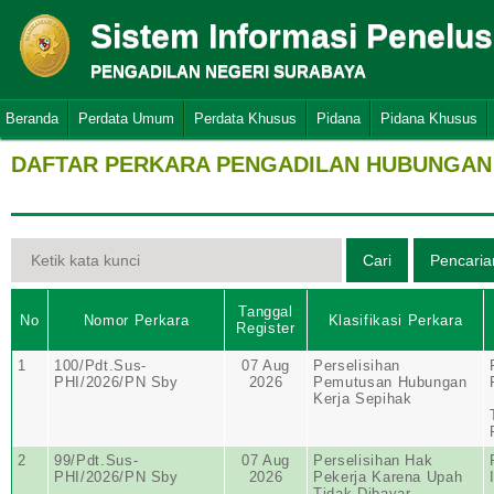
Sistem Informasi Penelu
PENGADILAN NEGERI SURABAYA
Beranda
Perdata Umum
Perdata Khusus
Pidana
Pidana Khusus
DAFTAR PERKARA PENGADILAN HUBUNGAN 
Tanggal
No
Nomor Perkara
Klasifikasi Perkara
Register
1
100/Pdt.Sus-
07 Aug
Perselisihan
PHI/2026/PN Sby
2026
Pemutusan Hubungan
Kerja Sepihak
2
99/Pdt.Sus-
07 Aug
Perselisihan Hak
PHI/2026/PN Sby
2026
Pekerja Karena Upah
Tidak Dibayar