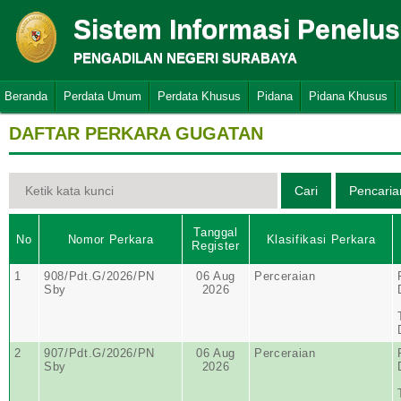
Sistem Informasi Penelu
PENGADILAN NEGERI SURABAYA
Beranda
Perdata Umum
Perdata Khusus
Pidana
Pidana Khusus
DAFTAR PERKARA GUGATAN
Tanggal
No
Nomor Perkara
Klasifikasi Perkara
Register
1
908/Pdt.G/2026/PN
06 Aug
Perceraian
Sby
2026
2
907/Pdt.G/2026/PN
06 Aug
Perceraian
Sby
2026