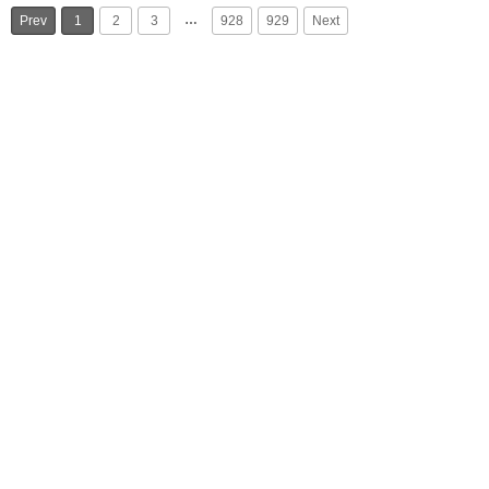
…
Prev
1
2
3
928
929
Next