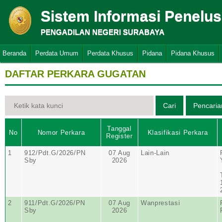
Sistem Informasi Penelu
PENGADILAN NEGERI SURABAYA
Beranda
Perdata Umum
Perdata Khusus
Pidana
Pidana Khusus
DAFTAR PERKARA GUGATAN
Tanggal
No
Nomor Perkara
Klasifikasi Perkara
Register
1
912/Pdt.G/2026/PN
07 Aug
Lain-Lain
Sby
2026
2
911/Pdt.G/2026/PN
07 Aug
Wanprestasi
Sby
2026