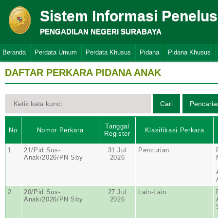
Sistem Informasi Penelu
PENGADILAN NEGERI SURABAYA
Beranda
Perdata Umum
Perdata Khusus
Pidana
Pidana Khusus
DAFTAR PERKARA PIDANA ANAK
Tanggal
No
Nomor Perkara
Klasifikasi Perkara
Register
1
21/Pid.Sus-
31 Jul
Pencurian
Anak/2026/PN Sby
2026
2
20/Pid.Sus-
27 Jul
Lain-Lain
Anak/2026/PN Sby
2026