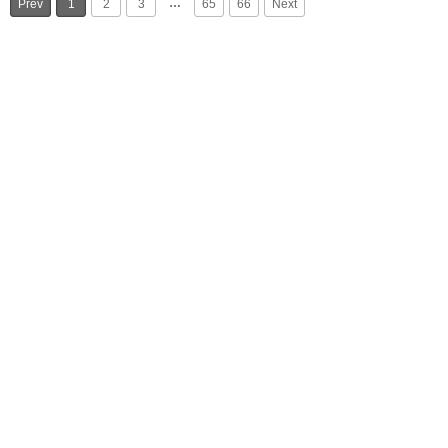
…
Prev
1
2
3
65
66
Next