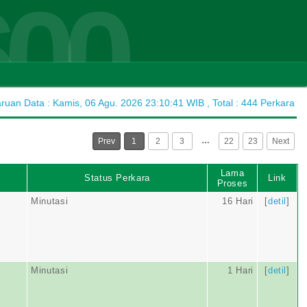
600
uan Data : Kamis, 06 Agu. 2026 23:10:41 WIB , Total : 444 Perkara
…
Prev
1
2
3
22
23
Next
Lama
Status Perkara
Link
Proses
Minutasi
16 Hari
[
detil
]
Minutasi
1 Hari
[
detil
]