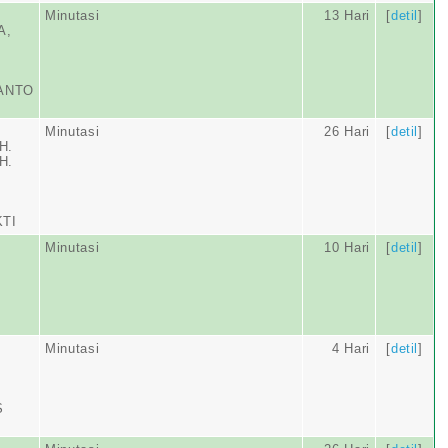
Minutasi
13 Hari
[
detil
]
A,
IANTO
Minutasi
26 Hari
[
detil
]
H.
H.
KTI
Minutasi
10 Hari
[
detil
]
Minutasi
4 Hari
[
detil
]
S