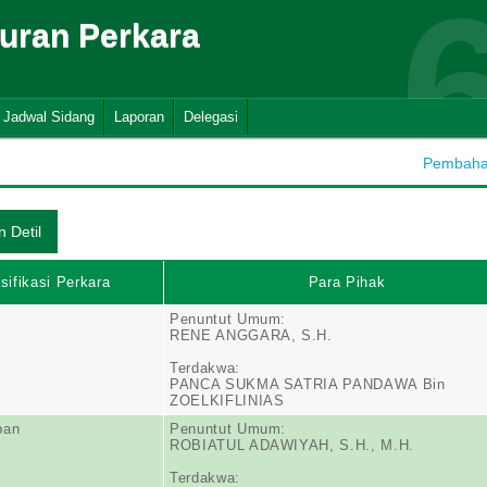
suran Perkara
Jadwal Sidang
Laporan
Delegasi
Pembahar
sifikasi Perkara
Para Pihak
Penuntut Umum:
RENE ANGGARA, S.H.
Terdakwa:
PANCA SUKMA SATRIA PANDAWA Bin
ZOELKIFLINIAS
pan
Penuntut Umum:
ROBIATUL ADAWIYAH, S.H., M.H.
Terdakwa: