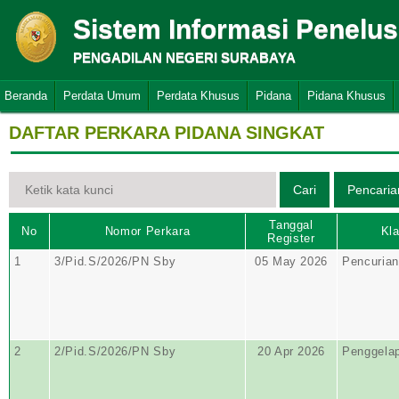
Sistem Informasi Penelu
PENGADILAN NEGERI SURABAYA
Beranda
Perdata Umum
Perdata Khusus
Pidana
Pidana Khusus
DAFTAR PERKARA PIDANA SINGKAT
Tanggal
No
Nomor Perkara
Kla
Register
1
3/Pid.S/2026/PN Sby
05 May 2026
Pencurian
2
2/Pid.S/2026/PN Sby
20 Apr 2026
Penggela