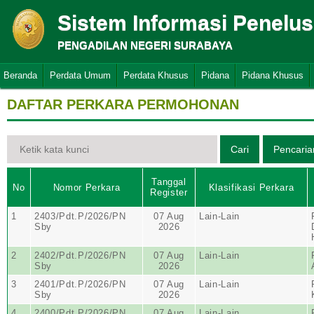
Sistem Informasi Penelu
PENGADILAN NEGERI SURABAYA
Beranda
Perdata Umum
Perdata Khusus
Pidana
Pidana Khusus
DAFTAR PERKARA PERMOHONAN
Tanggal
No
Nomor Perkara
Klasifikasi Perkara
Register
1
2403/Pdt.P/2026/PN
07 Aug
Lain-Lain
Sby
2026
2
2402/Pdt.P/2026/PN
07 Aug
Lain-Lain
Sby
2026
3
2401/Pdt.P/2026/PN
07 Aug
Lain-Lain
Sby
2026
4
2400/Pdt.P/2026/PN
07 Aug
Lain-Lain