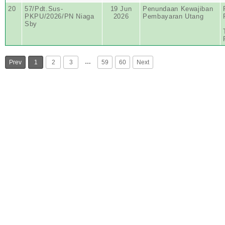
20
57/Pdt.Sus-
19 Jun
Penundaan Kewajiban
PKPU/2026/PN Niaga
2026
Pembayaran Utang
Sby
…
Prev
1
2
3
59
60
Next