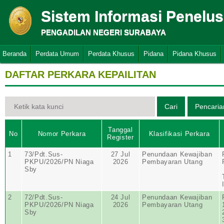
Sistem Informasi Penelu
PENGADILAN NEGERI SURABAYA
Beranda
Perdata Umum
Perdata Khusus
Pidana
Pidana Khusus
DAFTAR PERKARA KEPAILITAN
Tanggal
No
Nomor Perkara
Klasifikasi Perkara
Register
1
73/Pdt.Sus-
27 Jul
Penundaan Kewajiban
PKPU/2026/PN Niaga
2026
Pembayaran Utang
Sby
2
72/Pdt.Sus-
24 Jul
Penundaan Kewajiban
PKPU/2026/PN Niaga
2026
Pembayaran Utang
Sby