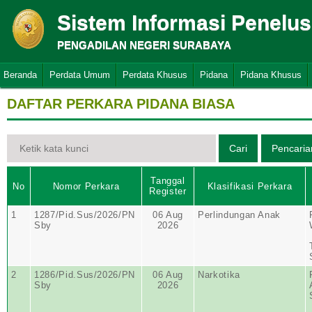
Sistem Informasi Penelu
PENGADILAN NEGERI SURABAYA
Beranda
Perdata Umum
Perdata Khusus
Pidana
Pidana Khusus
DAFTAR PERKARA PIDANA BIASA
Tanggal
No
Nomor Perkara
Klasifikasi Perkara
Register
1
1287/Pid.Sus/2026/PN
06 Aug
Perlindungan Anak
Sby
2026
2
1286/Pid.Sus/2026/PN
06 Aug
Narkotika
Sby
2026