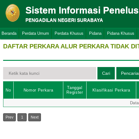
Sistem Informasi Penelu
PENGADILAN NEGERI SURABAYA
Beranda
Perdata Umum
Perdata Khusus
Pidana
Pidana Khusus
DAFTAR PERKARA ALUR PERKARA TIDAK D
Tanggal
No
Nomor Perkara
Klasifikasi Perkara
Register
Data
Prev
1
Next