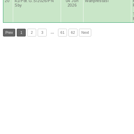
20
41/Pdt.G.S/2026/PN
04 Jun
Wanprestasi
Sby
2026
…
Prev
1
2
3
61
62
Next