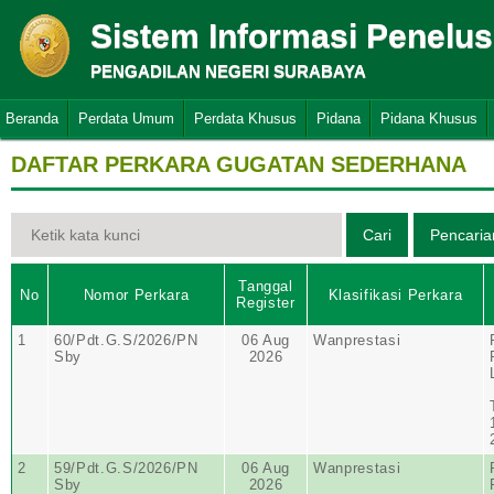
Sistem Informasi Penelu
PENGADILAN NEGERI SURABAYA
Beranda
Perdata Umum
Perdata Khusus
Pidana
Pidana Khusus
DAFTAR PERKARA GUGATAN SEDERHANA
Tanggal
No
Nomor Perkara
Klasifikasi Perkara
Register
1
60/Pdt.G.S/2026/PN
06 Aug
Wanprestasi
Sby
2026
2
59/Pdt.G.S/2026/PN
06 Aug
Wanprestasi
Sby
2026