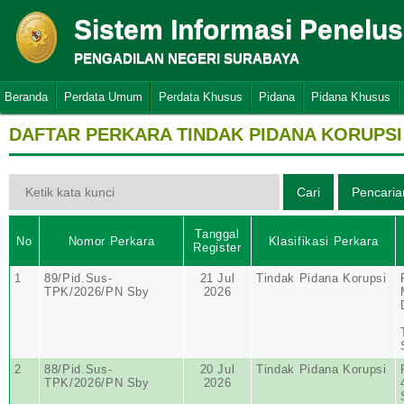
Sistem Informasi Penelu
PENGADILAN NEGERI SURABAYA
Beranda
Perdata Umum
Perdata Khusus
Pidana
Pidana Khusus
DAFTAR PERKARA TINDAK PIDANA KORUPSI
Tanggal
No
Nomor Perkara
Klasifikasi Perkara
Register
1
89/Pid.Sus-
21 Jul
Tindak Pidana Korupsi
TPK/2026/PN Sby
2026
2
88/Pid.Sus-
20 Jul
Tindak Pidana Korupsi
TPK/2026/PN Sby
2026