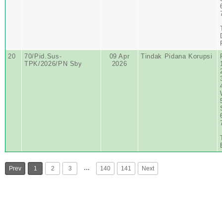
20
70/Pid.Sus-
09 Apr
Tindak Pidana Korupsi
TPK/2026/PN Sby
2026
…
Prev
1
2
3
140
141
Next