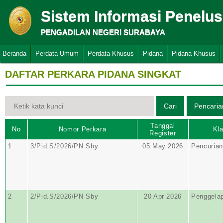
Sistem Informasi Penelu
PENGADILAN NEGERI SURABAYA
Beranda
Perdata Umum
Perdata Khusus
Pidana
Pidana Khusus
DAFTAR PERKARA PIDANA SINGKAT
Tanggal
No
Nomor Perkara
Kla
Register
1
3/Pid.S/2026/PN Sby
05 May 2026
Pencurian
2
2/Pid.S/2026/PN Sby
20 Apr 2026
Penggela