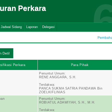
suran Perkara
Jadwal Sidang
Laporan
Delegasi
Pembahar
sifikasi Perkara
Para Pihak
Penuntut Umum:
RENE ANGGARA, S.H.
Terdakwa:
PANCA SUKMA SATRIA PANDAWA Bin
ZOELKIFLINIAS
pan
Penuntut Umum:
ROBIATUL ADAWIYAH, S.H., M.H.
Terdakwa: