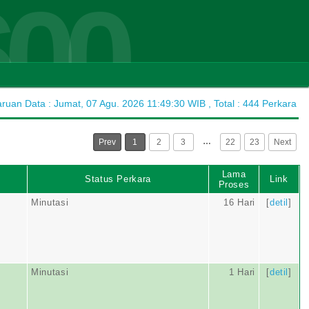
600
uan Data : Jumat, 07 Agu. 2026 11:49:30 WIB , Total : 444 Perkara
…
Prev
1
2
3
22
23
Next
Lama
Status Perkara
Link
Proses
Minutasi
16 Hari
[
detil
]
Minutasi
1 Hari
[
detil
]