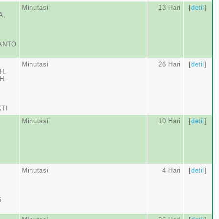
Minutasi
13 Hari
[
detil
]
A,
IANTO
Minutasi
26 Hari
[
detil
]
H.
H.
KTI
Minutasi
10 Hari
[
detil
]
Minutasi
4 Hari
[
detil
]
S