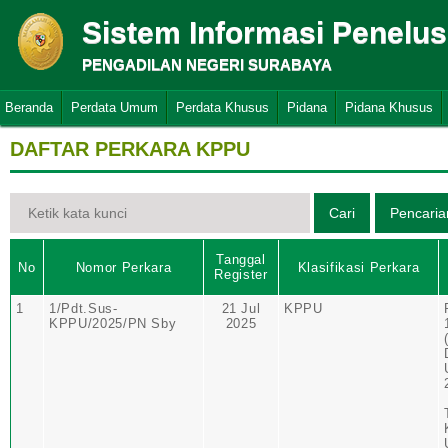
Sistem Informasi Penelu
PENGADILAN NEGERI SURABAYA
Beranda
Perdata Umum
Perdata Khusus
Pidana
Pidana Khusus
DAFTAR PERKARA KPPU
Tanggal
No
Nomor Perkara
Klasifikasi Perkara
Register
1
1/Pdt.Sus-
21 Jul
KPPU
KPPU/2025/PN Sby
2025