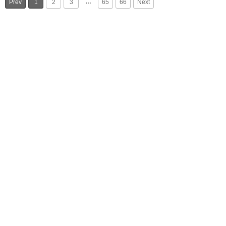
…
Prev
1
2
3
65
66
Next