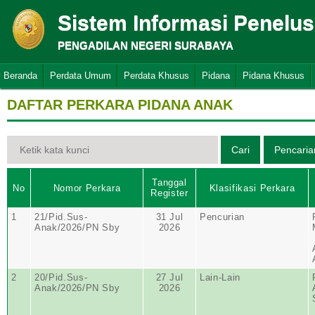
Sistem Informasi Penelu
PENGADILAN NEGERI SURABAYA
Beranda
Perdata Umum
Perdata Khusus
Pidana
Pidana Khusus
DAFTAR PERKARA PIDANA ANAK
Tanggal
No
Nomor Perkara
Klasifikasi Perkara
Register
1
21/Pid.Sus-
31 Jul
Pencurian
Anak/2026/PN Sby
2026
2
20/Pid.Sus-
27 Jul
Lain-Lain
Anak/2026/PN Sby
2026