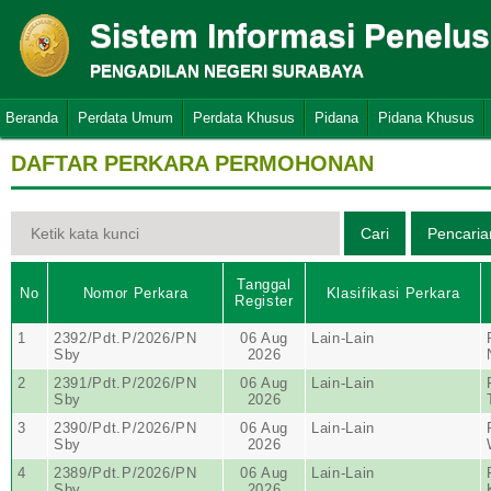
Sistem Informasi Penelu
PENGADILAN NEGERI SURABAYA
Beranda
Perdata Umum
Perdata Khusus
Pidana
Pidana Khusus
DAFTAR PERKARA PERMOHONAN
Tanggal
No
Nomor Perkara
Klasifikasi Perkara
Register
1
2392/Pdt.P/2026/PN
06 Aug
Lain-Lain
Sby
2026
2
2391/Pdt.P/2026/PN
06 Aug
Lain-Lain
Sby
2026
3
2390/Pdt.P/2026/PN
06 Aug
Lain-Lain
Sby
2026
4
2389/Pdt.P/2026/PN
06 Aug
Lain-Lain
Sby
2026