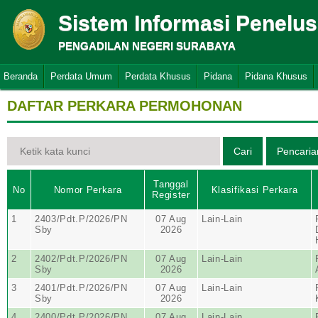
Sistem Informasi Penelu
PENGADILAN NEGERI SURABAYA
Beranda
Perdata Umum
Perdata Khusus
Pidana
Pidana Khusus
DAFTAR PERKARA PERMOHONAN
Tanggal
No
Nomor Perkara
Klasifikasi Perkara
Register
1
2403/Pdt.P/2026/PN
07 Aug
Lain-Lain
Sby
2026
2
2402/Pdt.P/2026/PN
07 Aug
Lain-Lain
Sby
2026
3
2401/Pdt.P/2026/PN
07 Aug
Lain-Lain
Sby
2026
4
2400/Pdt.P/2026/PN
07 Aug
Lain-Lain