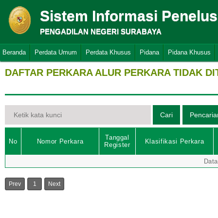
Sistem Informasi Penelu
PENGADILAN NEGERI SURABAYA
Beranda
Perdata Umum
Perdata Khusus
Pidana
Pidana Khusus
DAFTAR PERKARA ALUR PERKARA TIDAK D
Tanggal
No
Nomor Perkara
Klasifikasi Perkara
Register
Data
Prev
1
Next