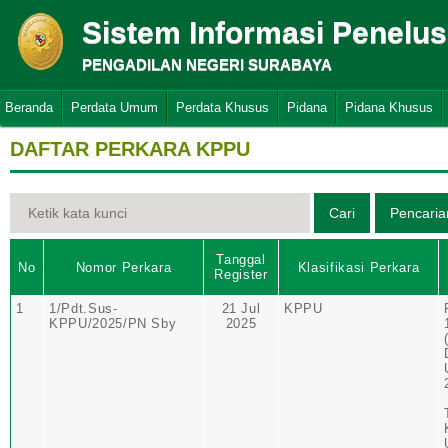
Sistem Informasi Penelu
PENGADILAN NEGERI SURABAYA
Beranda
Perdata Umum
Perdata Khusus
Pidana
Pidana Khusus
DAFTAR PERKARA KPPU
Tanggal
No
Nomor Perkara
Klasifikasi Perkara
Register
1
1/Pdt.Sus-
21 Jul
KPPU
KPPU/2025/PN Sby
2025