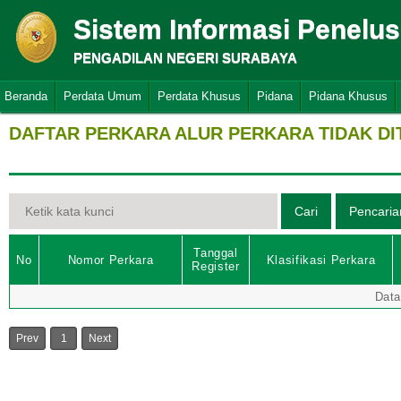
Sistem Informasi Penelu
PENGADILAN NEGERI SURABAYA
Beranda
Perdata Umum
Perdata Khusus
Pidana
Pidana Khusus
DAFTAR PERKARA ALUR PERKARA TIDAK D
Tanggal
No
Nomor Perkara
Klasifikasi Perkara
Register
Data
Prev
1
Next