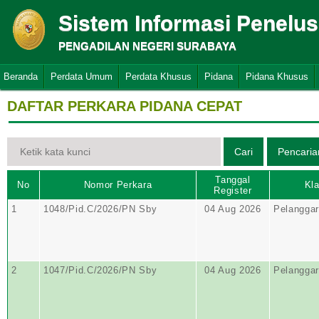
Sistem Informasi Penelu
PENGADILAN NEGERI SURABAYA
Beranda
Perdata Umum
Perdata Khusus
Pidana
Pidana Khusus
DAFTAR PERKARA PIDANA CEPAT
Tanggal
No
Nomor Perkara
Kla
Register
1
1048/Pid.C/2026/PN Sby
04 Aug 2026
Pelangga
2
1047/Pid.C/2026/PN Sby
04 Aug 2026
Pelangga