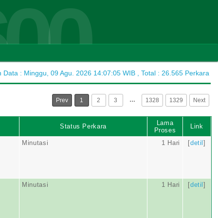
600
ata : Minggu, 09 Agu. 2026 14:07:05 WIB , Total : 26.565 Perkara
…
Prev
1
2
3
1328
1329
Next
Lama
Status Perkara
Link
Proses
Minutasi
1 Hari
[
detil
]
Minutasi
1 Hari
[
detil
]