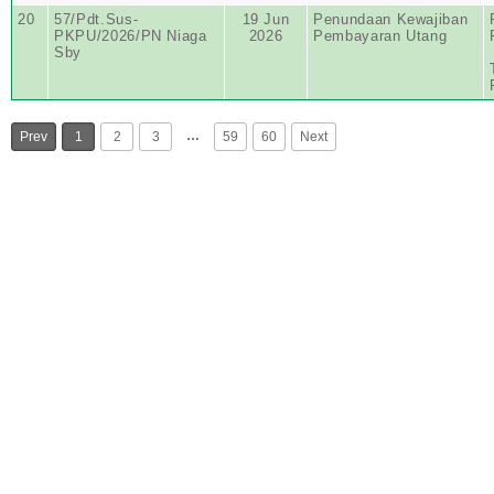
20
57/Pdt.Sus-
19 Jun
Penundaan Kewajiban
PKPU/2026/PN Niaga
2026
Pembayaran Utang
Sby
…
Prev
1
2
3
59
60
Next