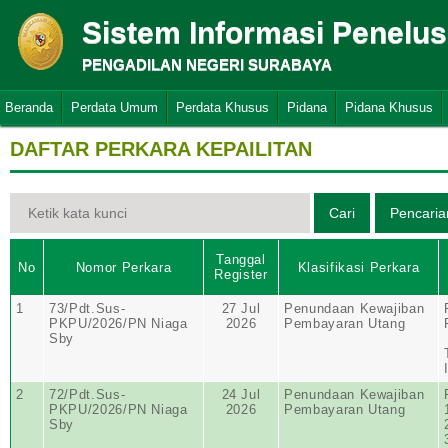
Sistem Informasi Penelu
PENGADILAN NEGERI SURABAYA
Beranda
Perdata Umum
Perdata Khusus
Pidana
Pidana Khusus
DAFTAR PERKARA KEPAILITAN
Tanggal
No
Nomor Perkara
Klasifikasi Perkara
Register
1
73/Pdt.Sus-
27 Jul
Penundaan Kewajiban
PKPU/2026/PN Niaga
2026
Pembayaran Utang
Sby
2
72/Pdt.Sus-
24 Jul
Penundaan Kewajiban
PKPU/2026/PN Niaga
2026
Pembayaran Utang
Sby