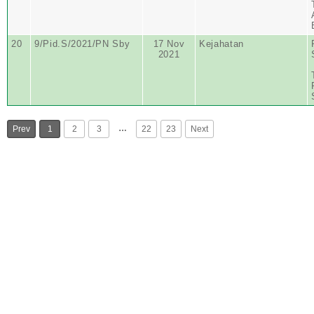
20
9/Pid.S/2021/PN Sby
17 Nov
Kejahatan
2021
…
Prev
1
2
3
22
23
Next