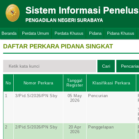
Sistem Informasi Penelu
PENGADILAN NEGERI SURABAYA
Beranda
Perdata Umum
Perdata Khusus
Pidana
Pidana Khusus
DAFTAR PERKARA PIDANA SINGKAT
Tanggal
No
Nomor Perkara
Klasifikasi Perkara
Register
1
3/Pid.S/2026/PN Sby
05 May
Pencurian
2026
2
2/Pid.S/2026/PN Sby
20 Apr
Penggelapan
2026