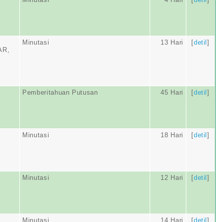
Minutasi
13 Hari
[
detil
]
AR,
Pemberitahuan Putusan
45 Hari
[
detil
]
Minutasi
18 Hari
[
detil
]
Minutasi
12 Hari
[
detil
]
Minutasi
14 Hari
[
detil
]