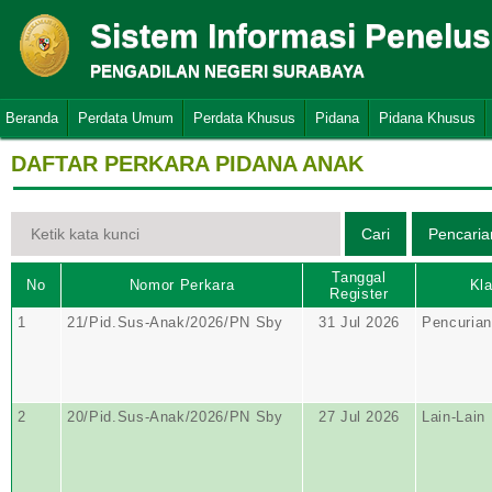
Sistem Informasi Penelu
PENGADILAN NEGERI SURABAYA
Beranda
Perdata Umum
Perdata Khusus
Pidana
Pidana Khusus
DAFTAR PERKARA PIDANA ANAK
Tanggal
No
Nomor Perkara
Kla
Register
1
21/Pid.Sus-Anak/2026/PN Sby
31 Jul 2026
Pencurian
2
20/Pid.Sus-Anak/2026/PN Sby
27 Jul 2026
Lain-Lain