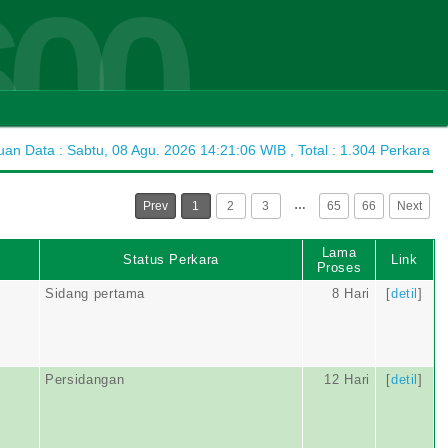
600
n Data : Sabtu, 08 Agu. 2026 14:21:06 WIB , Total : 1.304 Perkara
…
Prev
1
2
3
65
66
Next
Lama
Status Perkara
Link
Proses
Sidang pertama
8 Hari
[
detil
]
Persidangan
12 Hari
[
detil
]