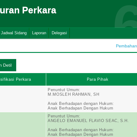
suran Perkara
Jadwal Sidang
Laporan
Delegasi
Pembaharua
sifikasi Perkara
Para Pihak
Penuntut Umum:
M.MOSLEH RAHMAN, SH
Anak Berhadapan dengan Hukum:
Anak Berhadapan Dengan Hukum
Penuntut Umum:
ANGELO EMANUEL FLAVIO SEAC, S.H.
Anak Berhadapan dengan Hukum:
Anak Berhadapan Dengan Hukum