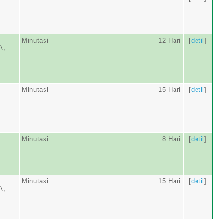
Minutasi
12 Hari
[
detil
]
A,
Minutasi
15 Hari
[
detil
]
Minutasi
8 Hari
[
detil
]
Minutasi
15 Hari
[
detil
]
A,