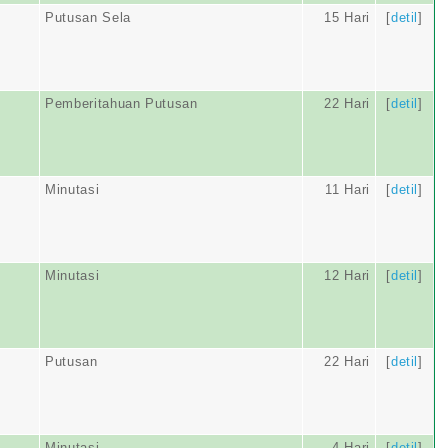
Putusan Sela
15 Hari
[
detil
]
Pemberitahuan Putusan
22 Hari
[
detil
]
Minutasi
11 Hari
[
detil
]
Minutasi
12 Hari
[
detil
]
Putusan
22 Hari
[
detil
]
Minutasi
4 Hari
[
detil
]