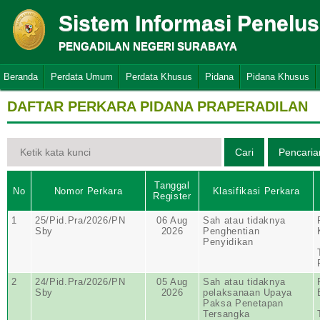
Sistem Informasi Penelu
PENGADILAN NEGERI SURABAYA
Beranda
Perdata Umum
Perdata Khusus
Pidana
Pidana Khusus
DAFTAR PERKARA PIDANA PRAPERADILAN
Tanggal
No
Nomor Perkara
Klasifikasi Perkara
Register
1
25/Pid.Pra/2026/PN
06 Aug
Sah atau tidaknya
Sby
2026
Penghentian
Penyidikan
2
24/Pid.Pra/2026/PN
05 Aug
Sah atau tidaknya
Sby
2026
pelaksanaan Upaya
Paksa Penetapan
Tersangka