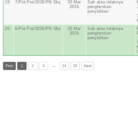
19
7/Pid.Pra/2026/PN Sby
30 Mar
Sah atau tidaknya
2026
penghentian
penyidikan
20
6/Pid.Pra/2026/PN Sby
26 Mar
Sah atau tidaknya
2026
penghentian
penyidikan
…
Prev
1
2
3
24
25
Next