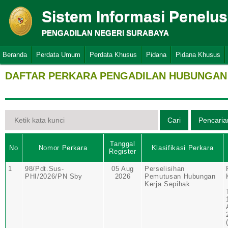
Sistem Informasi Penelu
PENGADILAN NEGERI SURABAYA
Beranda
Perdata Umum
Perdata Khusus
Pidana
Pidana Khusus
DAFTAR PERKARA PENGADILAN HUBUNGAN 
Tanggal
No
Nomor Perkara
Klasifikasi Perkara
Register
1
98/Pdt.Sus-
05 Aug
Perselisihan
PHI/2026/PN Sby
2026
Pemutusan Hubungan
Kerja Sepihak