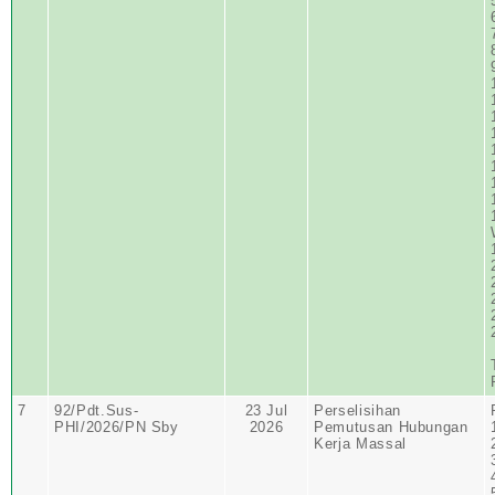
7
92/Pdt.Sus-
23 Jul
Perselisihan
PHI/2026/PN Sby
2026
Pemutusan Hubungan
Kerja Massal