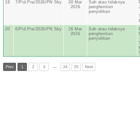
19
7/Pid.Pra/2026/PN Sby
30 Mar
Sah atau tidaknya
2026
penghentian
penyidikan
20
6/Pid.Pra/2026/PN Sby
26 Mar
Sah atau tidaknya
2026
penghentian
penyidikan
…
Prev
1
2
3
24
25
Next