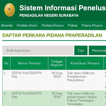
Sistem Informasi Penelu
PENGADILAN NEGERI SURABAYA
Beranda
Perdata Umum
Perdata Khusus
Pidana
Pidana Khusus
DAFTAR PERKARA PIDANA PRAPERADILAN
Tanggal
No
Nomor Perkara
Klasifikasi Perkara
Register
1
25/Pid.Pra/2026/PN
06 Aug
Sah atau tidaknya
Sby
2026
Penghentian
Penyidikan
2
24/Pid.Pra/2026/PN
05 Aug
Sah atau tidaknya
Sby
2026
pelaksanaan Upaya
Paksa Penetapan
Tersangka