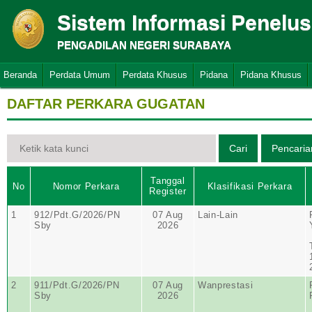
Sistem Informasi Penelu
PENGADILAN NEGERI SURABAYA
Beranda
Perdata Umum
Perdata Khusus
Pidana
Pidana Khusus
DAFTAR PERKARA GUGATAN
Tanggal
No
Nomor Perkara
Klasifikasi Perkara
Register
1
912/Pdt.G/2026/PN
07 Aug
Lain-Lain
Sby
2026
2
911/Pdt.G/2026/PN
07 Aug
Wanprestasi
Sby
2026