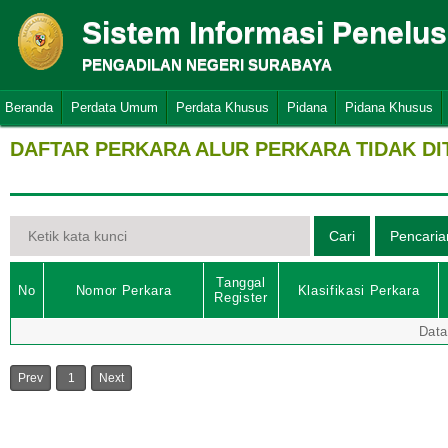
Sistem Informasi Penelu
PENGADILAN NEGERI SURABAYA
Beranda
Perdata Umum
Perdata Khusus
Pidana
Pidana Khusus
DAFTAR PERKARA ALUR PERKARA TIDAK D
Tanggal
No
Nomor Perkara
Klasifikasi Perkara
Register
Data
Prev
1
Next