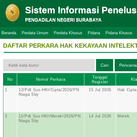
Sistem Informasi Penelu
PENGADILAN NEGERI SURABAYA
Beranda
Perdata Umum
Perdata Khusus
Pidana
Pidana Khusus
DAFTAR PERKARA HAK KEKAYAAN INTELEK
Tanggal
No
Nomor Perkara
Kla
Register
1
12/Pdt.Sus-HKI/Cipta/2026/PN
15 Jul 2026
Hak Cipta
Niaga Sby
2
11/Pdt.Sus-HKI/Merek/2026/PN
14 Jul 2026
Merek
Niaga Sby