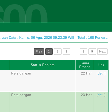
600
uan Data : Kamis, 06 Agu. 2026 09:23:39 WIB , Total : 168 Perkara
…
Prev
1
2
3
8
9
Next
Lama
Status Perkara
Link
Proses
Persidangan
22 Hari
[
detil
]
Persidangan
23 Hari
[
detil
]