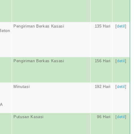
Pengiriman Berkas Kasasi
135 Hari
[
detil
]
 Beton
Pengiriman Berkas Kasasi
156 Hari
[
detil
]
Minutasi
192 Hari
[
detil
]
MA
Putusan Kasasi
96 Hari
[
detil
]