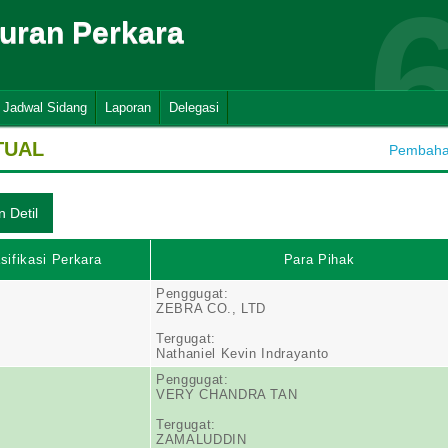
suran Perkara
Jadwal Sidang
Laporan
Delegasi
TUAL
Pembahar
sifikasi Perkara
Para Pihak
Penggugat:
ZEBRA CO., LTD
Tergugat:
Nathaniel Kevin Indrayanto
Penggugat:
VERY CHANDRA TAN
Tergugat:
ZAMALUDDIN