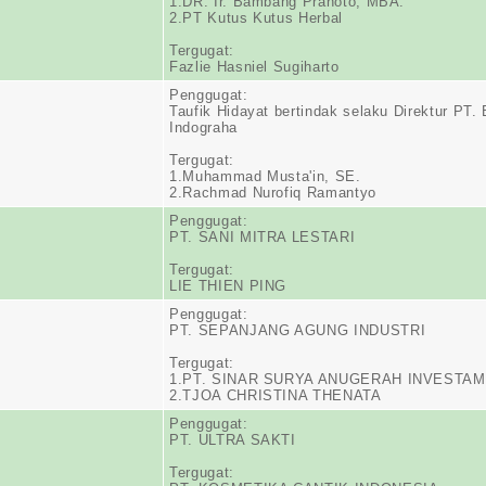
1.DR. Ir. Bambang Pranoto, MBA.
2.PT Kutus Kutus Herbal
Tergugat:
Fazlie Hasniel Sugiharto
Penggugat:
Taufik Hidayat bertindak selaku Direktur PT.
Indograha
Tergugat:
1.Muhammad Musta'in, SE.
2.Rachmad Nurofiq Ramantyo
Penggugat:
PT. SANI MITRA LESTARI
Tergugat:
LIE THIEN PING
Penggugat:
PT. SEPANJANG AGUNG INDUSTRI
Tergugat:
1.PT. SINAR SURYA ANUGERAH INVESTA
2.TJOA CHRISTINA THENATA
Penggugat:
PT. ULTRA SAKTI
Tergugat: