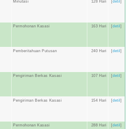
Minutasi
128 Hari
[
detil
]
Permohonan Kasasi
163 Hari
[
detil
]
Pemberitahuan Putusan
240 Hari
[
detil
]
Pengiriman Berkas Kasasi
107 Hari
[
detil
]
Pengiriman Berkas Kasasi
154 Hari
[
detil
]
Permohonan Kasasi
288 Hari
[
detil
]