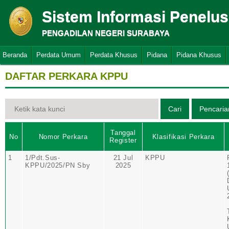
Sistem Informasi Penelu
PENGADILAN NEGERI SURABAYA
Beranda
Perdata Umum
Perdata Khusus
Pidana
Pidana Khusus
DAFTAR PERKARA KPPU
Tanggal
No
Nomor Perkara
Klasifikasi Perkara
Register
1
1/Pdt.Sus-
21 Jul
KPPU
KPPU/2025/PN Sby
2025