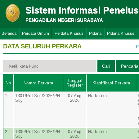
Sistem Informasi Penelu
PENGADILAN NEGERI SURABAYA
Beranda
Perdata Umum
Perdata Khusus
Pidana
Pidana Khusus
DATA SELURUH PERKARA
P
Tanggal
No
Nomor Perkara
Klasifikasi Perkara
Register
1
1301/Pid.Sus/2026/PN
07 Aug
Narkotika
Sby
2026
2
1300/Pid.Sus/2026/PN
07 Aug
Narkotika
Sby
2026