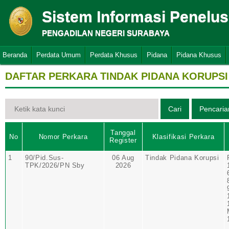
Sistem Informasi Penelu
PENGADILAN NEGERI SURABAYA
Beranda
Perdata Umum
Perdata Khusus
Pidana
Pidana Khusus
DAFTAR PERKARA TINDAK PIDANA KORUPSI
Tanggal
No
Nomor Perkara
Klasifikasi Perkara
Register
1
90/Pid.Sus-
06 Aug
Tindak Pidana Korupsi
TPK/2026/PN Sby
2026