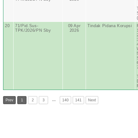
20
71/Pid.Sus-
09 Apr
Tindak Pidana Korupsi
TPK/2026/PN Sby
2026
…
Prev
1
2
3
140
141
Next