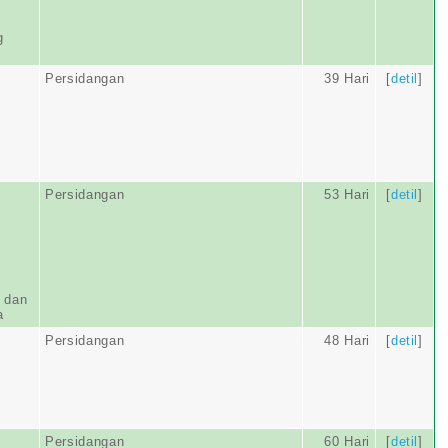
g
Persidangan
39 Hari
[
detil
]
Persidangan
53 Hari
[
detil
]
 dan
a
Persidangan
48 Hari
[
detil
]
Persidangan
60 Hari
[
detil
]