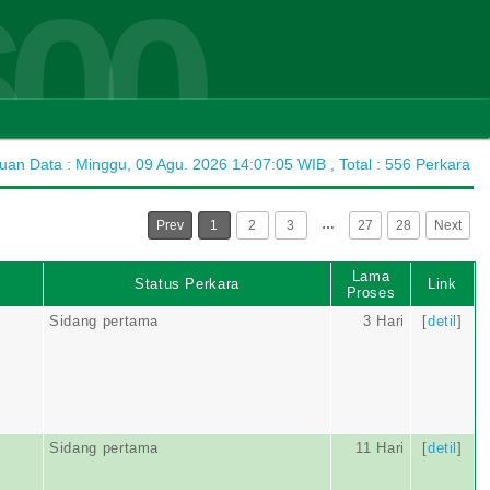
600
n Data : Minggu, 09 Agu. 2026 14:07:05 WIB , Total : 556 Perkara
…
Prev
1
2
3
27
28
Next
Lama
Status Perkara
Link
Proses
Sidang pertama
3 Hari
[
detil
]
Sidang pertama
11 Hari
[
detil
]