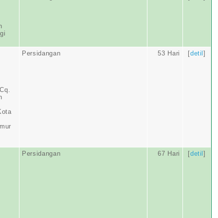
n
gi
Persidangan
53 Hari
[
detil
]
 Cq.
n
Kota
imur
Persidangan
67 Hari
[
detil
]