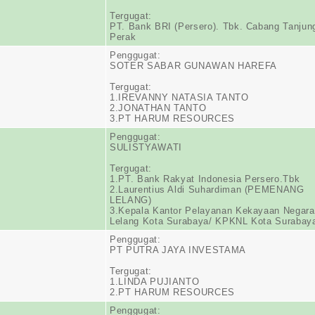
Tergugat:
PT. Bank BRI (Persero). Tbk. Cabang Tanjun
Perak
Penggugat:
SOTER SABAR GUNAWAN HAREFA
Tergugat:
1.IREVANNY NATASIA TANTO
2.JONATHAN TANTO
3.PT HARUM RESOURCES
Penggugat:
SULISTYAWATI
Tergugat:
1.PT. Bank Rakyat Indonesia Persero.Tbk
2.Laurentius Aldi Suhardiman (PEMENANG
LELANG)
3.Kepala Kantor Pelayanan Kekayaan Negara
Lelang Kota Surabaya/ KPKNL Kota Surabay
Penggugat:
PT PUTRA JAYA INVESTAMA
Tergugat:
1.LINDA PUJIANTO
2.PT HARUM RESOURCES
Penggugat: