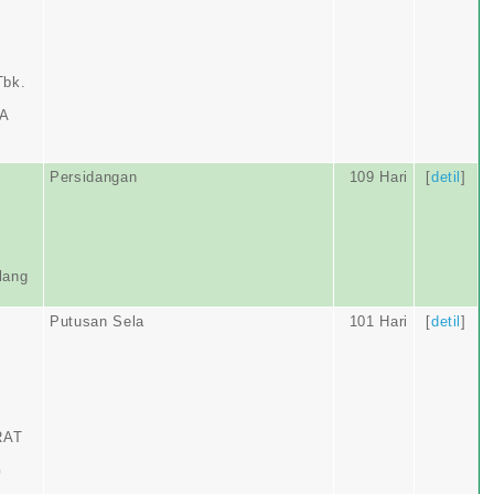
Tbk.
RA
Persidangan
109 Hari
[
detil
]
lang
Putusan Sela
101 Hari
[
detil
]
RAT
A
G