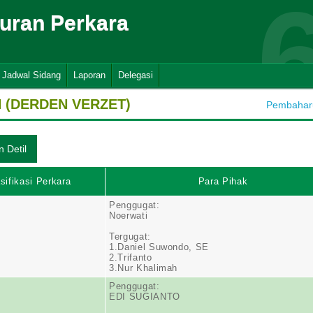
suran Perkara
Jadwal Sidang
Laporan
Delegasi
(DERDEN VERZET)
Pembaharua
sifikasi Perkara
Para Pihak
Penggugat:
Noerwati
Tergugat:
1.Daniel Suwondo, SE
2.Trifanto
3.Nur Khalimah
Penggugat:
EDI SUGIANTO