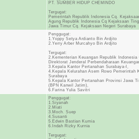
PT. SUMBER HIDUP CHEMINDO
Tergugat:
Pemerintah Republik Indonesia Cq. Kejaksaa
Agung Republik Indonesia Cq Kejaksaan Ting
Jawa Timur Cq. Kejaksaan Negeri Surabaya
Penggugat:
1.Yoppy Setya Ardianto Bin Ardjito
2.Yerry Arber Murcahyo Bin Ardjito
Tergugat:
2.Kementerian Keuangan Republik Indonesia
Direktorat Jenderal Perbendaharaan Keuanga
3.Kepala Kantor Pertanahan Surabaya-I,
4.Kepala Kelurahan Asem Rowo Pemerintah 
Surabaya
5.Kepala Kantor Pertanahan Provinsi Jawa T
(BPN Kanwil Jatim),
6.Farina Yulia Savitri
Penggugat:
1.Siyanah
2.Miati
3.Moch. Suep
4.Susanti
5.Edwin Bastian Kurnia
6.Indah Rizky Kurnia
Tergugat: