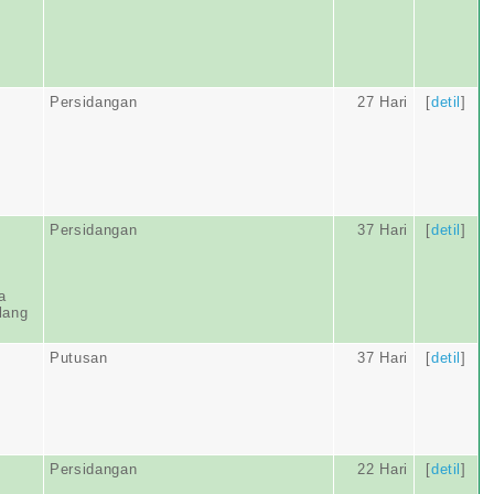
Persidangan
27 Hari
[
detil
]
Persidangan
37 Hari
[
detil
]
a
lang
Putusan
37 Hari
[
detil
]
Persidangan
22 Hari
[
detil
]