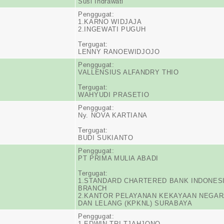
Susi Indrawati
Penggugat:
1.KARNO WIDJAJA
2.INGEWATI PUGUH
Tergugat:
LENNY RANOEWIDJOJO
Penggugat:
VALLENSIUS ALFANDRY THIO
Tergugat:
WAHYUDI PRASETIO
Penggugat:
Ny. NOVA KARTIANA
Tergugat:
BUDI SUKIANTO
Penggugat:
PT PRIMA MULIA ABADI
Tergugat:
1.STANDARD CHARTERED BANK INDONES
BRANCH
2.KANTOR PELAYANAN KEKAYAAN NEGA
DAN LELANG (KPKNL) SURABAYA
Penggugat:
1.EDWIN TRI TJAHJONO