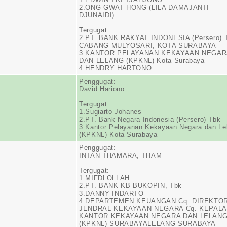
2.ONG GWAT HONG (LILA DAMAJANTI
DJUNAIDI)
Tergugat:
2.PT. BANK RAKYAT INDONESIA (Persero) 
CABANG MULYOSARI, KOTA SURABAYA
3.KANTOR PELAYANAN KEKAYAAN NEGA
DAN LELANG (KPKNL) Kota Surabaya
4.HENDRY HARTONO
Penggugat:
David Hariono
Tergugat:
1.Sugiarto Johanes
2.PT. Bank Negara Indonesia (Persero) Tbk
3.Kantor Pelayanan Kekayaan Negara dan Le
(KPKNL) Kota Surabaya
Penggugat:
INTAN THAMARA, THAM
Tergugat:
1.MIFDLOLLAH
2.PT. BANK KB BUKOPIN, Tbk
3.DANNY INDARTO
4.DEPARTEMEN KEUANGAN Cq. DIREKTO
JENDRAL KEKAYAAN NEGARA Cq. KEPAL
KANTOR KEKAYAAN NEGARA DAN LELAN
(KPKNL) SURABAYALELANG SURABAYA