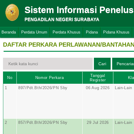
Sistem Informasi Penelu
PENGADILAN NEGERI SURABAYA
Beranda
Perdata Umum
Perdata Khusus
Pidana
Pidana Khusus
DAFTAR PERKARA PERLAWANAN/BANTAHAN 
Tanggal
No
Nomor Perkara
Kla
Register
1
897/Pdt.Bth/2026/PN Sby
06 Aug 2026
Lain-Lain
2
857/Pdt.Bth/2026/PN Sby
29 Jul 2026
Lain-Lain