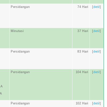
Persidangan
74 Hari
[
detil
]
Minutasi
37 Hari
[
detil
]
Persidangan
83 Hari
[
detil
]
Persidangan
104 Hari
[
detil
]
IA
RA
Persidangan
102 Hari
[
detil
]