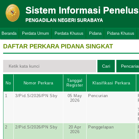
Sistem Informasi Penelu
PENGADILAN NEGERI SURABAYA
Beranda
Perdata Umum
Perdata Khusus
Pidana
Pidana Khusus
DAFTAR PERKARA PIDANA SINGKAT
Tanggal
No
Nomor Perkara
Klasifikasi Perkara
Register
1
3/Pid.S/2026/PN Sby
05 May
Pencurian
2026
2
2/Pid.S/2026/PN Sby
20 Apr
Penggelapan
2026