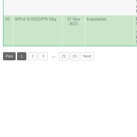
20
9/Pid.S/2021/PN Sby
17 Nov
Kejahatan
2021
…
Prev
1
2
3
22
23
Next